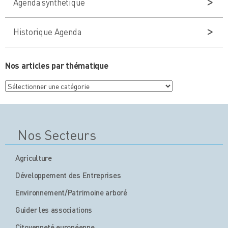
Agenda synthétique
Historique Agenda
Nos articles par thématique
Nos
articles
par
thématique
Nos Secteurs
Agriculture
Développement des Entreprises
Environnement/Patrimoine arboré
Guider les associations
Citoyenneté européenne