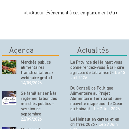
<li>Aucun évènement à cet emplacement</li>
Agenda
Actualités
Marchés publics
La Province de Hainaut vous
alimentaires
donne rendez-vous à la Foire
transfrontaliers :
agricole de Libramont
-
Le 13
webinaire gratuit
Juil 2026
14/09/2026
Du Conseil de Politique
Se familiariser à la
Alimentaire au Projet
réglementation des
Alimentaire Territorial: une
marchés publics –
nouvelle étape pour le Cœur
session de
du Hainaut
-
Le 7 Juil 2026
septembre
22/09/2026
Le Hainaut en cartes et en
chiffres 2026
-
Le 29 Juin