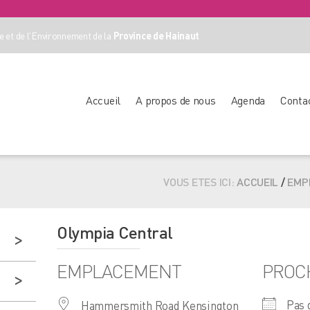
 et de l'Environnement de la
Province de Hainaut
Accueil
A propos de nous
Agenda
Conta
VOUS ETES ICI:
ACCUEIL
/
EMP
Olympia Central
EMPLACEMENT
PROC
Pas 
Hammersmith Road Kensington