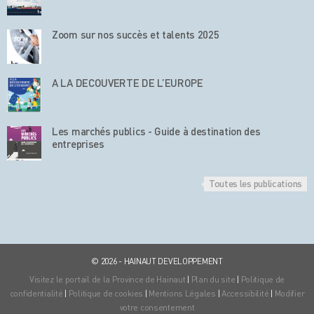
Zoom sur nos succès et talents 2025
A LA DECOUVERTE DE L’EUROPE
Les marchés publics - Guide à destination des
entreprises
Toutes les publications
© 2026 - HAINAUT DEVELOPPEMENT
Visitez le portail de la Province de Hainaut
|
Plan du site
|
Politique de
confidentialité
|
Politique de cookies
|
Mentions Légales
|
Accessibilité
|
Modifier
votre consentement