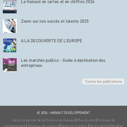
Le Hainaut en cartes et en chiffres 2026
Zoom sur nos succès et talents 2025
A LA DECOUVERTE DE L’EUROPE
Les marchés publics - Guide à destination des
entreprises
Toutes les publications
© 2026 - HAINAUT DEVELOPPEMENT
Visitez le portail de la Province de Hainaut
|
Plan du site
|
Politique de
confidentialité
|
Politique de cookies
|
Mentions Légales
|
Accessibilité
|
Modifier