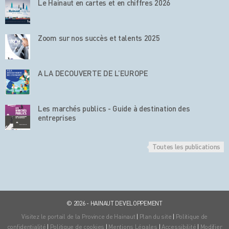
Le Hainaut en cartes et en chiffres 2026
Zoom sur nos succès et talents 2025
A LA DECOUVERTE DE L’EUROPE
Les marchés publics - Guide à destination des
entreprises
Toutes les publications
© 2026 - HAINAUT DEVELOPPEMENT
Visitez le portail de la Province de Hainaut
|
Plan du site
|
Politique de
confidentialité
|
Politique de cookies
|
Mentions Légales
|
Accessibilité
|
Modifier