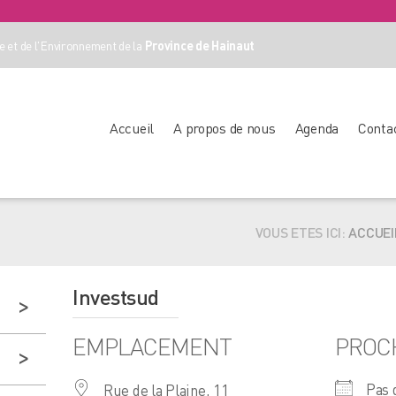
 et de l'Environnement de la
Province de Hainaut
Accueil
A propos de nous
Agenda
Conta
VOUS ETES ICI:
ACCUEI
Investsud
EMPLACEMENT
PROC
Pas 
Rue de la Plaine, 11