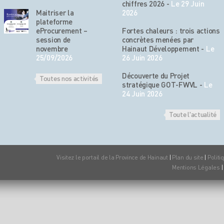
chiffres 2026
-
Le 29 Juin
Maitriser la
2026
plateforme
eProcurement –
Fortes chaleurs : trois actions
session de
concrètes menées par
novembre
Hainaut Développement
-
Le
25/09/2026
26 Juin 2026
Découverte du Projet
Toutes nos activités
stratégique GOT-FWVL
-
Le
24 Juin 2026
Toute l'actualité
Visitez le portail de la Province de Hainaut
|
Plan du site
|
Politi
Mentions Légales
|