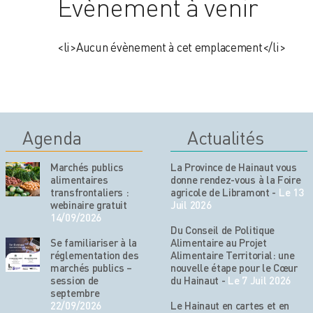
Évènement à venir
<li>Aucun évènement à cet emplacement</li>
Agenda
Actualités
Marchés publics
La Province de Hainaut vous
alimentaires
donne rendez-vous à la Foire
transfrontaliers :
agricole de Libramont
-
Le 13
webinaire gratuit
Juil 2026
14/09/2026
Du Conseil de Politique
Se familiariser à la
Alimentaire au Projet
réglementation des
Alimentaire Territorial: une
marchés publics –
nouvelle étape pour le Cœur
session de
du Hainaut
-
Le 7 Juil 2026
septembre
22/09/2026
Le Hainaut en cartes et en