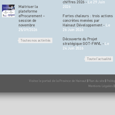
chiffres 2026
-
Le 29 Juin
Maitriser la
2026
plateforme
eProcurement –
Fortes chaleurs : trois actions
session de
concrètes menées par
novembre
Hainaut Développement
-
Le
25/09/2026
26 Juin 2026
Découverte du Projet
Toutes nos activités
stratégique GOT-FWVL
-
Le
24 Juin 2026
Toute l'actualité
Visitez le portail de la Province de Hainaut
|
Plan du site
|
Politi
Mentions Légales
|