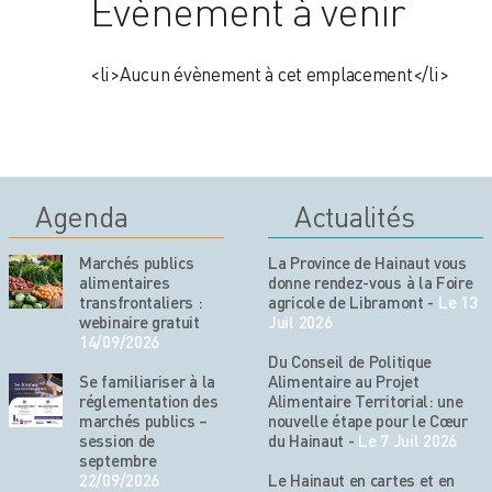
Évènement à venir
<li>Aucun évènement à cet emplacement</li>
Agenda
Actualités
Marchés publics
La Province de Hainaut vous
alimentaires
donne rendez-vous à la Foire
transfrontaliers :
agricole de Libramont
-
Le 13
webinaire gratuit
Juil 2026
14/09/2026
Du Conseil de Politique
Se familiariser à la
Alimentaire au Projet
réglementation des
Alimentaire Territorial: une
marchés publics –
nouvelle étape pour le Cœur
session de
du Hainaut
-
Le 7 Juil 2026
septembre
22/09/2026
Le Hainaut en cartes et en