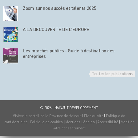
Zoom sur nos succès et talents 2025
A LA DECOUVERTE DE L’EUROPE
Les marchés publics - Guide à destination des
entreprises
Toutes les publications
© 2026 - HAINAUT DEVELOPPEMENT
Visitez le portail de la Province de Hainaut
|
Plan du site
|
Politique de
confidentialité
|
Politique de cookies
|
Mentions Légales
|
Accessibilité
|
Modifier
votre consentement