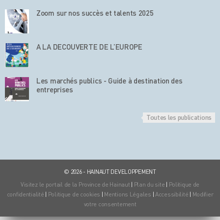
Zoom sur nos succès et talents 2025
A LA DECOUVERTE DE L’EUROPE
Les marchés publics - Guide à destination des
entreprises
Toutes les publications
© 2026 - HAINAUT DEVELOPPEMENT
Visitez le portail de la Province de Hainaut
|
Plan du site
|
Politique de
confidentialité
|
Politique de cookies
|
Mentions Légales
|
Accessibilité
|
Modifier
votre consentement