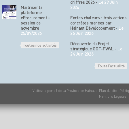
chiffres 2026
-
Le 29 Juin
Maitriser la
2026
plateforme
eProcurement –
Fortes chaleurs : trois actions
session de
concrètes menées par
novembre
Hainaut Développement
-
Le
25/09/2026
26 Juin 2026
Découverte du Projet
Toutes nos activités
stratégique GOT-FWVL
-
Le
24 Juin 2026
Toute l'actualité
Visitez le portail de la Province de Hainaut
|
Plan du site
|
Politi
Mentions Légales
|