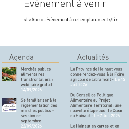
Évènement à venir
<li>Aucun évènement à cet emplacement</li>
Agenda
Actualités
Marchés publics
La Province de Hainaut vous
alimentaires
donne rendez-vous à la Foire
transfrontaliers :
agricole de Libramont
-
Le 13
webinaire gratuit
Juil 2026
14/09/2026
Du Conseil de Politique
Se familiariser à la
Alimentaire au Projet
réglementation des
Alimentaire Territorial: une
marchés publics –
nouvelle étape pour le Cœur
session de
du Hainaut
-
Le 7 Juil 2026
septembre
22/09/2026
Le Hainaut en cartes et en