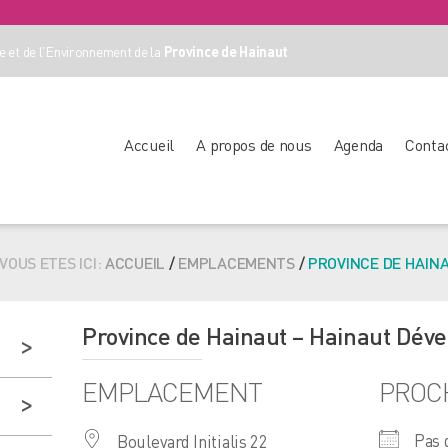
 et de l'Environnement de la
Province de Hainaut
Accueil
A propos de nous
Agenda
Conta
VOUS ETES ICI:
ACCUEIL
/
EMPLACEMENTS
/
PROVINCE DE HAIN
Province de Hainaut – Hainaut Dév
EMPLACEMENT
PROC
Pas 
Boulevard Initialis 22