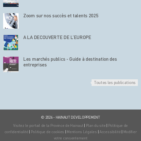
Zoom sur nos succès et talents 2025
A LA DECOUVERTE DE L’EUROPE
Les marchés publics - Guide à destination des
entreprises
Toutes les publications
© 2026 - HAINAUT DEVELOPPEMENT
Visitez le portail de la Province de Hainaut
|
Plan du site
|
Politique de
confidentialité
|
Politique de cookies
|
Mentions Légales
|
Accessibilité
|
Modifier
votre consentement