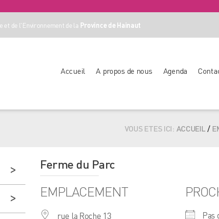
 et de l'Environnement de la
Province de Hainaut
Accueil
A propos de nous
Agenda
Conta
VOUS ETES ICI:
ACCUEIL
/
E
Ferme du Parc
EMPLACEMENT
PROC
Pas 
rue la Roche 13