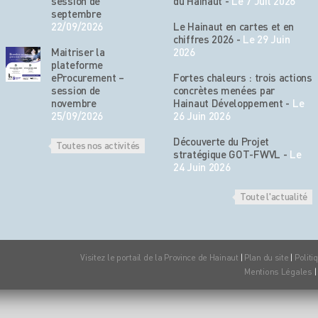
session de
du Hainaut
-
Le 7 Juil 2026
septembre
22/09/2026
Le Hainaut en cartes et en
chiffres 2026
-
Le 29 Juin
Maitriser la
2026
plateforme
eProcurement –
Fortes chaleurs : trois actions
session de
concrètes menées par
novembre
Hainaut Développement
-
Le
25/09/2026
26 Juin 2026
Découverte du Projet
Toutes nos activités
stratégique GOT-FWVL
-
Le
24 Juin 2026
Toute l'actualité
Visitez le portail de la Province de Hainaut
|
Plan du site
|
Politi
Mentions Légales
|