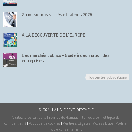
Zoom sur nos succès et talents 2025
A LA DECOUVERTE DE L’EUROPE
Les marchés publics - Guide à destination des
entreprises
Toutes les publications
© 2026 - HAINAUT DEVELOPPEMENT
Visitez le portail de la Province de Hainaut
|
Plan du site
|
Politique de
confidentialité
|
Politique de cookies
|
Mentions Légales
|
Accessibilité
|
Modifier
votre consentement