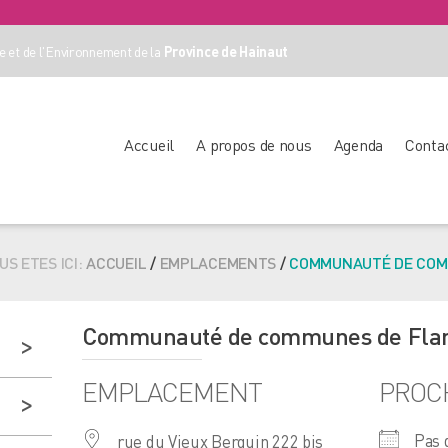
 et de l'Environnement de la
Province de Hainaut
Accueil
A propos de nous
Agenda
Conta
US ETES ICI:
ACCUEIL
/
EMPLACEMENTS
/
COMMUNAUTÉ DE COMM
Communauté de communes de Fland
EMPLACEMENT
PROC
Pas 
rue du Vieux Berquin 222 bis