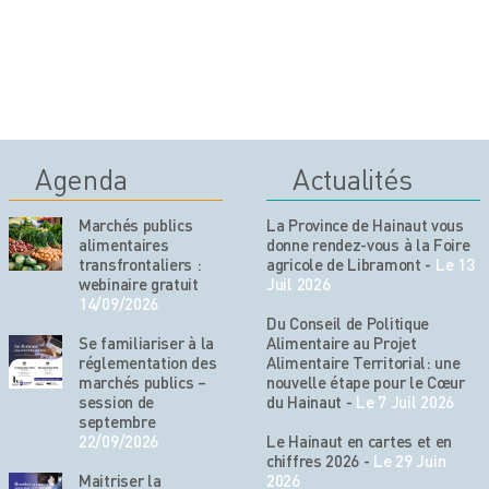
Agenda
Actualités
Marchés publics
La Province de Hainaut vous
alimentaires
donne rendez-vous à la Foire
transfrontaliers :
agricole de Libramont
-
Le 13
webinaire gratuit
Juil 2026
14/09/2026
Du Conseil de Politique
Se familiariser à la
Alimentaire au Projet
réglementation des
Alimentaire Territorial: une
marchés publics –
nouvelle étape pour le Cœur
session de
du Hainaut
-
Le 7 Juil 2026
septembre
22/09/2026
Le Hainaut en cartes et en
chiffres 2026
-
Le 29 Juin
Maitriser la
2026