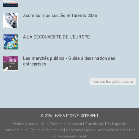
Zoom sur nos succès et talents 2025
A LA DECOUVERTE DE L’EUROPE
Les marchés publics - Guide à destination des
entreprises
Toutes les publications
© 2026 - HAINAUT DEVELOPPEMENT
Visitez le portail de la Province de Hainaut
|
Plan du site
|
Politique de
confidentialité
|
Politique de cookies
|
Mentions Légales
|
Accessibilité
|
Modifier
votre consentement