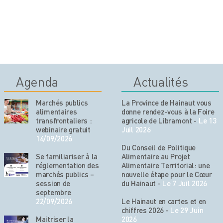
Agenda
Actualités
Marchés publics
La Province de Hainaut vous
alimentaires
donne rendez-vous à la Foire
transfrontaliers :
agricole de Libramont
-
Le 13
webinaire gratuit
Juil 2026
14/09/2026
Du Conseil de Politique
Se familiariser à la
Alimentaire au Projet
réglementation des
Alimentaire Territorial: une
marchés publics –
nouvelle étape pour le Cœur
session de
du Hainaut
-
Le 7 Juil 2026
septembre
22/09/2026
Le Hainaut en cartes et en
chiffres 2026
-
Le 29 Juin
Maitriser la
2026