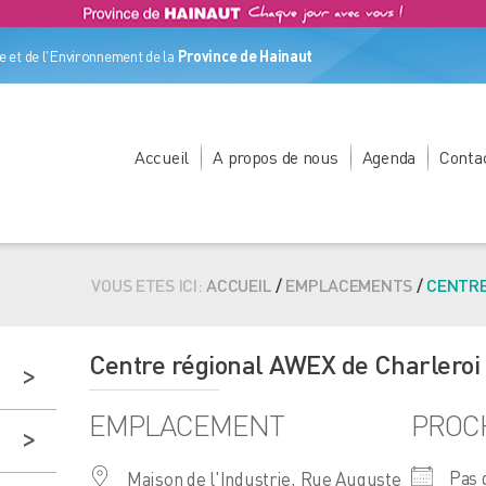
 et de l'Environnement de la
Province de Hainaut
Accueil
A propos de nous
Agenda
Conta
VOUS ETES ICI:
ACCUEIL
/
EMPLACEMENTS
/
CENTRE
Centre régional AWEX de Charleroi
EMPLACEMENT
PROC
Pas 
Maison de l'Industrie, Rue Auguste