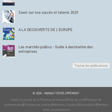
Zoom sur nos succès et talents 2025
A LA DECOUVERTE DE L’EUROPE
Les marchés publics - Guide à destination des
entreprises
Toutes les publications
© 2026 - HAINAUT DEVELOPPEMENT
Visitez le portail de la Province de Hainaut
|
Plan du site
|
Politique de
confidentialité
|
Politique de cookies
|
Mentions Légales
|
Accessibilité
|
Modifier
votre consentement