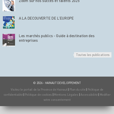
Zoom sur nos succès et talents 2025
A LA DECOUVERTE DE L’EUROPE
Les marchés publics - Guide à destination des
entreprises
Toutes les publications
© 2026 - HAINAUT DEVELOPPEMENT
Visitez le portail de la Province de Hainaut
|
Plan du site
|
Politique de
confidentialité
|
Politique de cookies
|
Mentions Légales
|
Accessibilité
|
Modifier
votre consentement