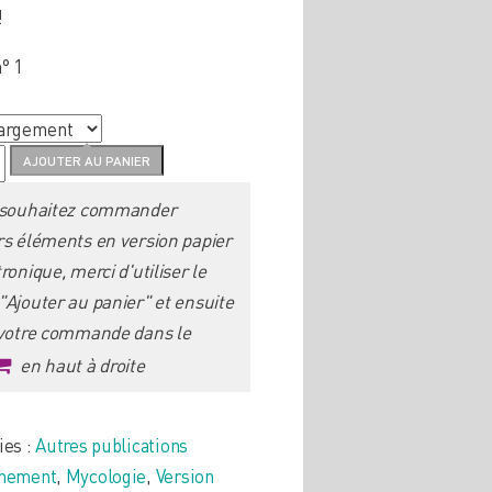
!
° 1
é
AJOUTER AU PANIER
 souhaitez commander
ade
rs éléments en version papier
gique
ronique, merci d'utiliser le
"Ajouter au panier" et ensuite
 votre commande dans le
en haut à droite
uges
ies :
Autres publications
nnement
,
Mycologie
,
Version