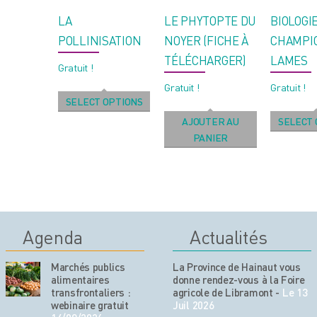
LA
LE PHYTOPTE DU
BIOLOGI
POLLINISATION
NOYER (FICHE À
CHAMPI
TÉLÉCHARGER)
LAMES
Gratuit !
Gratuit !
Gratuit !
SELECT OPTIONS
AJOUTER AU
SELECT 
PANIER
Agenda
Actualités
Marchés publics
La Province de Hainaut vous
alimentaires
donne rendez-vous à la Foire
transfrontaliers :
agricole de Libramont
-
Le 13
webinaire gratuit
Juil 2026