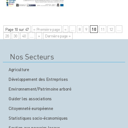
Page 10 sur 47
« Première page
«
…
8
9
10
11
12
…
20
30
40
…
»
Dernière page »
Nos Secteurs
Agriculture
Développement des Entreprises
Environnement/Patrimoine arboré
Guider les associations
Citoyenneté européenne
Statistiques socio-économiques
Soutien aux pouvoirs locaux