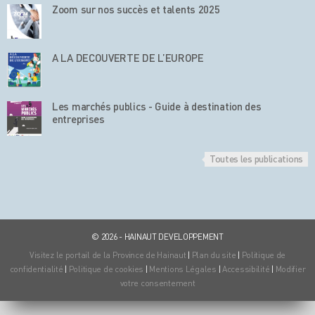
Zoom sur nos succès et talents 2025
A LA DECOUVERTE DE L’EUROPE
Les marchés publics - Guide à destination des
entreprises
Toutes les publications
© 2026 - HAINAUT DEVELOPPEMENT
Visitez le portail de la Province de Hainaut
|
Plan du site
|
Politique de
confidentialité
|
Politique de cookies
|
Mentions Légales
|
Accessibilité
|
Modifier
votre consentement