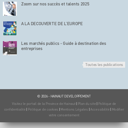
Zoom sur nos succès et talents 2025
A LA DECOUVERTE DE L’EUROPE
Les marchés publics - Guide à destination des
entreprises
Toutes les publications
© 2026 - HAINAUT DEVELOPPEMENT
Visitez le portail de la Province de Hainaut
|
Plan du site
|
Politique de
confidentialité
|
Politique de cookies
|
Mentions Légales
|
Accessibilité
|
Modifier
votre consentement