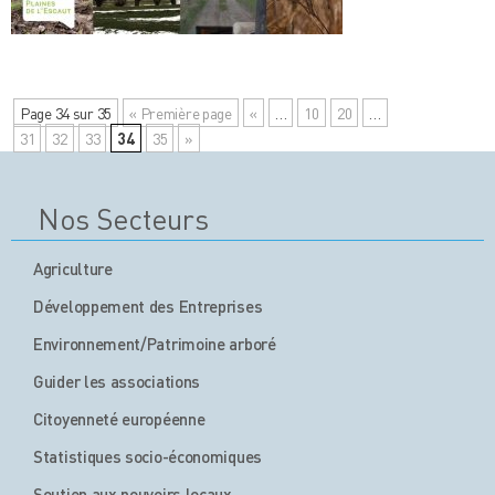
Page 34 sur 35
« Première page
«
…
10
20
…
31
32
33
34
35
»
Nos Secteurs
Agriculture
Développement des Entreprises
Environnement/Patrimoine arboré
Guider les associations
Citoyenneté européenne
Statistiques socio-économiques
Soutien aux pouvoirs locaux