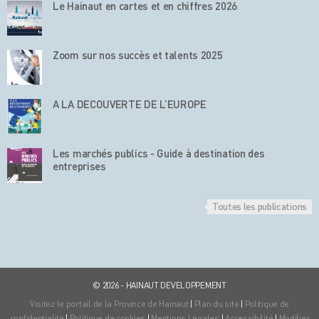
Le Hainaut en cartes et en chiffres 2026
Zoom sur nos succès et talents 2025
A LA DECOUVERTE DE L’EUROPE
Les marchés publics - Guide à destination des
entreprises
Toutes les publications
© 2026 - HAINAUT DEVELOPPEMENT
Visitez le portail de la Province de Hainaut
|
Plan du site
|
Politique de
confidentialité
|
Politique de cookies
|
Mentions Légales
|
Accessibilité
|
Modifier