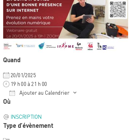
Quand
20/01/2025
19 h 00 à 21 h 00
Ajouter au Calendrier
Où
Télécharger ICS
Calendrier Google
iCalendar
Office 365
Outlook Live
INSCRIPTION
Type d’évènement