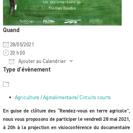
Quand
28/05/2021
20 h 00
Ajouter au Calendrier
Type d’évènement
Télécharger ICS
Calendrier Google
iCalendar
Office 365
Outlook Live
Agriculture / Agroalimentaire/ Circuits courts
En guise de clôture des “Rendez-vous en terre agricole”,
nous vous proposons de participer le vendredi 28 mai 2021,
à 20h à la projection en visioconférence du documentaire