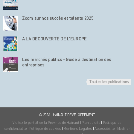
Zoom sur nos succès et talents 2025
A LA DECOUVERTE DE L’EUROPE
Les marchés publics - Guide à destination des
entreprises
Toutes les publications
© 2026 - HAINAUT DEVELOPPEMENT
Visitez le portail de la Province de Hainaut
|
Plan du site
|
Politique de
confidentialité
|
Politique de cookies
|
Mentions Légales
|
Accessibilité
|
Modifier