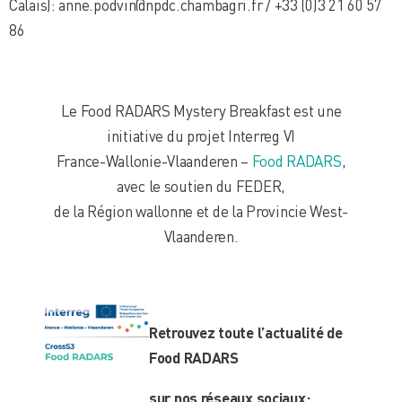
Calais): anne.podvin@npdc.chambagri.fr / +33 (0)3 21 60 57
86
Le Food RADARS Mystery Breakfast est une
initiative du projet Interreg VI
France-Wallonie-Vlaanderen –
Food RADARS
,
avec le soutien du FEDER,
de la Région wallonne et de la Provincie West-
Vlaanderen.
Retrouvez toute l’actualité de
Food RADARS
sur nos réseaux sociaux: