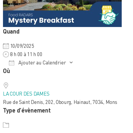
Quand
10/09/2025
8 h 00 à 11 h 00
Ajouter au Calendrier
Où
Télécharger ICS
Calendrier Google
iCalendar
Office 365
Outlook Live
LA COUR DES DAMES
Rue de Saint Denis, 202, Obourg, Hainaut, 7034, Mons
Type d’évènement