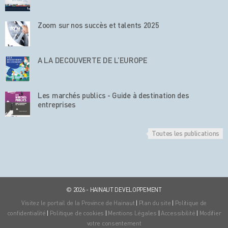
Zoom sur nos succès et talents 2025
A LA DECOUVERTE DE L’EUROPE
Les marchés publics - Guide à destination des
entreprises
Toutes les publications
© 2026 - HAINAUT DEVELOPPEMENT
Visitez le portail de la Province de Hainaut
|
Plan du site
|
Politique de
confidentialité
|
Politique de cookies
|
Mentions Légales
|
Accessibilité
|
Modifier
votre consentement