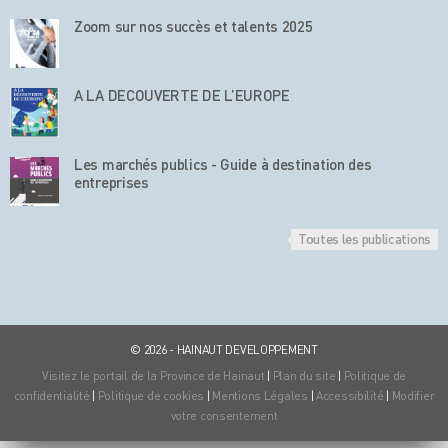
Zoom sur nos succès et talents 2025
A LA DECOUVERTE DE L’EUROPE
Les marchés publics - Guide à destination des
entreprises
Toutes les publications
© 2026 - HAINAUT DEVELOPPEMENT
Visitez le portail de la Province de Hainaut
|
Plan du site
|
Politique de
confidentialité
|
Politique de cookies
|
Mentions Légales
|
Accessibilité
|
Modifier
votre consentement