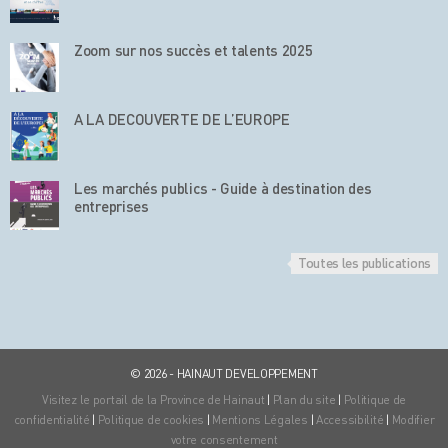
Zoom sur nos succès et talents 2025
A LA DECOUVERTE DE L’EUROPE
Les marchés publics - Guide à destination des
entreprises
Toutes les publications
© 2026 - HAINAUT DEVELOPPEMENT
Visitez le portail de la Province de Hainaut
|
Plan du site
|
Politique de
confidentialité
|
Politique de cookies
|
Mentions Légales
|
Accessibilité
|
Modifier
votre consentement