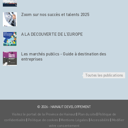
Zoom sur nos succès et talents 2025
A LA DECOUVERTE DE L’EUROPE
Les marchés publics - Guide à destination des
entreprises
Toutes les publications
© 2026 - HAINAUT DEVELOPPEMENT
Visitez le portail de la Province de Hainaut
|
Plan du site
|
Politique de
confidentialité
|
Politique de cookies
|
Mentions Légales
|
Accessibilité
|
Modifier
votre consentement