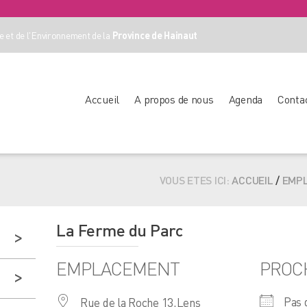
 et de l'Environnement de la
Province de Hainaut
Accueil
A propos de nous
Agenda
Conta
VOUS ETES ICI:
ACCUEIL
/
EMP
La Ferme du Parc
EMPLACEMENT
PROC
Pas 
Rue de la Roche 13,Lens