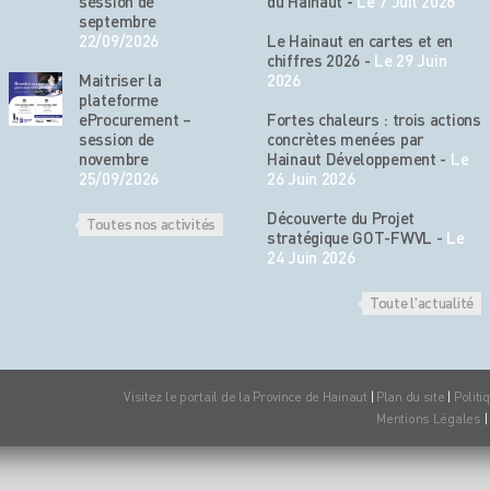
session de
du Hainaut
-
Le 7 Juil 2026
septembre
22/09/2026
Le Hainaut en cartes et en
chiffres 2026
-
Le 29 Juin
Maitriser la
2026
plateforme
eProcurement –
Fortes chaleurs : trois actions
session de
concrètes menées par
novembre
Hainaut Développement
-
Le
25/09/2026
26 Juin 2026
Découverte du Projet
Toutes nos activités
stratégique GOT-FWVL
-
Le
24 Juin 2026
Toute l'actualité
Visitez le portail de la Province de Hainaut
|
Plan du site
|
Politi
Mentions Légales
|