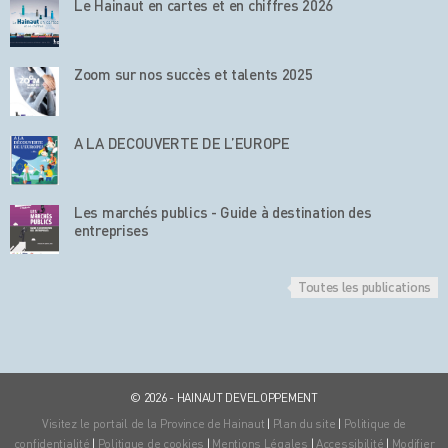
Le Hainaut en cartes et en chiffres 2026
Zoom sur nos succès et talents 2025
A LA DECOUVERTE DE L’EUROPE
Les marchés publics - Guide à destination des
entreprises
Toutes les publications
© 2026 - HAINAUT DEVELOPPEMENT
Visitez le portail de la Province de Hainaut
|
Plan du site
|
Politique de
confidentialité
|
Politique de cookies
|
Mentions Légales
|
Accessibilité
|
Modifier