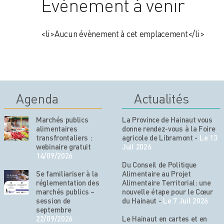
Évènement à venir
<li>Aucun évènement à cet emplacement</li>
Agenda
Actualités
Marchés publics
La Province de Hainaut vous
alimentaires
donne rendez-vous à la Foire
transfrontaliers :
agricole de Libramont
-
Le 13
webinaire gratuit
Juil 2026
14/09/2026
Du Conseil de Politique
Se familiariser à la
Alimentaire au Projet
réglementation des
Alimentaire Territorial: une
marchés publics –
nouvelle étape pour le Cœur
session de
du Hainaut
-
Le 7 Juil 2026
septembre
22/09/2026
Le Hainaut en cartes et en