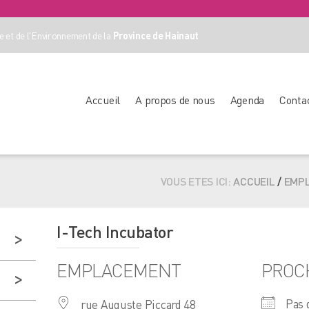
 et de l'Environnement de la
Province de Hainaut
Accueil
A propos de nous
Agenda
Conta
VOUS ETES ICI:
ACCUEIL
/
EMP
I-Tech Incubator
EMPLACEMENT
PROC
Pas 
rue Auguste Piccard 48