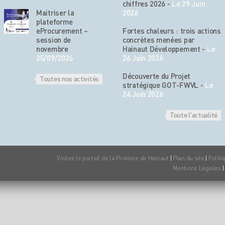
chiffres 2026
-
Le 29 Juin
Maitriser la
2026
plateforme
eProcurement –
Fortes chaleurs : trois actions
session de
concrètes menées par
novembre
Hainaut Développement
-
Le
25/09/2026
26 Juin 2026
Découverte du Projet
Toutes nos activités
stratégique GOT-FWVL
-
Le
24 Juin 2026
Toute l'actualité
Visitez le portail de la Province de Hainaut
|
Plan du site
|
Politi
Mentions Légales
|