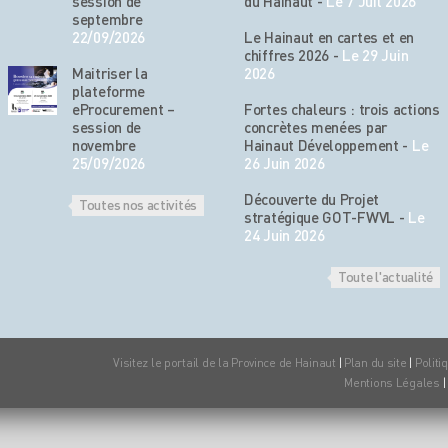
session de
du Hainaut
-
Le 7 Juil 2026
septembre
22/09/2026
Le Hainaut en cartes et en
chiffres 2026
-
Le 29 Juin
Maitriser la
2026
plateforme
eProcurement –
Fortes chaleurs : trois actions
session de
concrètes menées par
novembre
Hainaut Développement
-
Le
25/09/2026
26 Juin 2026
Découverte du Projet
Toutes nos activités
stratégique GOT-FWVL
-
Le
24 Juin 2026
Toute l'actualité
Visitez le portail de la Province de Hainaut
|
Plan du site
|
Politi
Mentions Légales
|