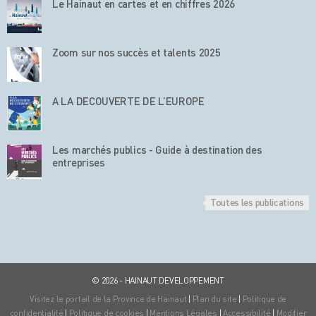
Le Hainaut en cartes et en chiffres 2026
Zoom sur nos succès et talents 2025
A LA DECOUVERTE DE L’EUROPE
Les marchés publics - Guide à destination des
entreprises
Toutes les publications
© 2026 - HAINAUT DEVELOPPEMENT
Visitez le portail de la Province de Hainaut
|
Plan du site
|
Politique de
confidentialité
|
Politique de cookies
|
Mentions Légales
|
Accessibilité
|
Modifier