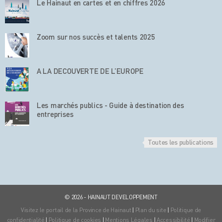
Le Hainaut en cartes et en chiffres 2026
Zoom sur nos succès et talents 2025
A LA DECOUVERTE DE L’EUROPE
Les marchés publics - Guide à destination des
entreprises
Toutes les publications
© 2026 - HAINAUT DEVELOPPEMENT
Visitez le portail de la Province de Hainaut
|
Plan du site
|
Politique de
confidentialité
|
Politique de cookies
|
Mentions Légales
|
Accessibilité
|
Modifier