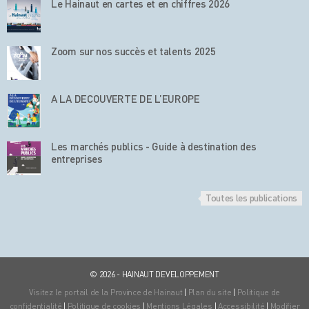
Le Hainaut en cartes et en chiffres 2026
Zoom sur nos succès et talents 2025
A LA DECOUVERTE DE L’EUROPE
Les marchés publics - Guide à destination des
entreprises
Toutes les publications
© 2026 - HAINAUT DEVELOPPEMENT
Visitez le portail de la Province de Hainaut
|
Plan du site
|
Politique de
confidentialité
|
Politique de cookies
|
Mentions Légales
|
Accessibilité
|
Modifier