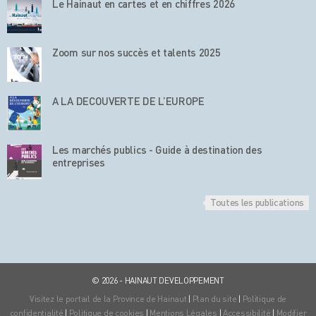
Le Hainaut en cartes et en chiffres 2026
Zoom sur nos succès et talents 2025
A LA DECOUVERTE DE L’EUROPE
Les marchés publics - Guide à destination des
entreprises
Toutes les publications
© 2026 - HAINAUT DEVELOPPEMENT
Visitez le portail de la Province de Hainaut
|
Plan du site
|
Politique de
confidentialité
|
Politique de cookies
|
Mentions Légales
|
Accessibilité
|
Modifier